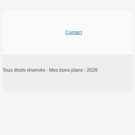
de
réduction
sur
le
Contact
PC
Portable
Gamer
ASUS
ROG
Tous droits réservés - Mes bons plans - 2026
Strix
G18
G814JV-
N5071