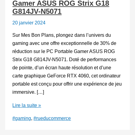
Gamer ASUS ROG Strix G18
G814JV-N5071
20 janvier 2024
Sur Mes Bon Plans, plongez dans l’univers du
gaming avec une offre exceptionnelle de 30% de
réduction sur le PC Portable Gamer ASUS ROG
Strix G18 G814JV-N5071. Doté de performances
de pointe, d’un écran haute résolution et d’une
carte graphique GeForce RTX 4060, cet ordinateur
portable est conçu pour offrir une expérience de jeu
immersive. […]
Deuxième
Lire la suite »
démarque
#gaming
,
#rueducommerce
–
30%