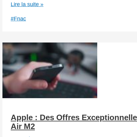
Black
Lire la suite »
Friday
#Fnac
avant
l’heure
à
la
Fnac
Apple : Des Offres Exceptionnell
Air M2