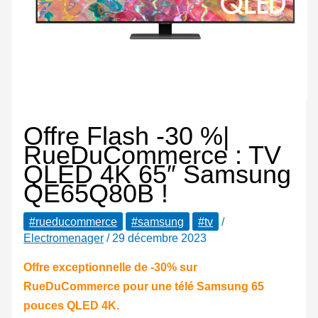
Offre Flash -30 %|
RueDuCommerce : TV
QLED 4K 65″ Samsung
QE65Q80B !
#rueducommerce
#samsung
#tv
/
Electromenager
/
29 décembre 2023
Offre exceptionnelle de -30% sur
RueDuCommerce pour une télé Samsung 65
pouces QLED 4K.