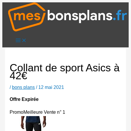
Aller
au
contenu
Collant de sport Asics à
42€
/
bons plans
/
12 mai 2021
Offre Expirée
Promo
Meilleure Vente n° 1